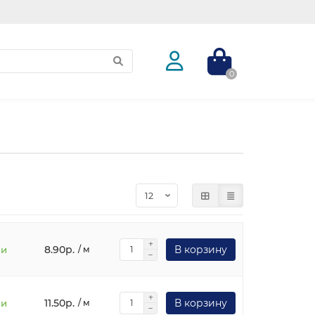
0
8.90р.
В корзину
ии
/ м
11.50р.
В корзину
ии
/ м