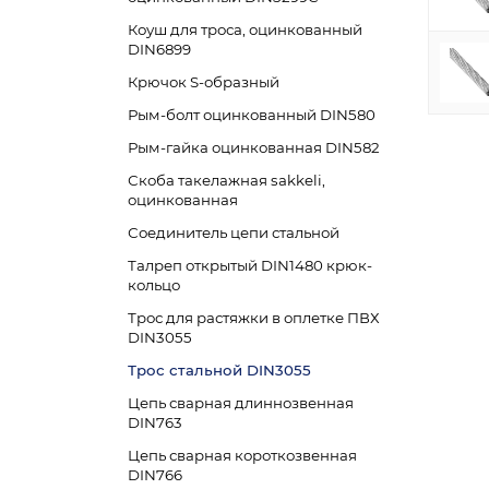
Коуш для троса, оцинкованный
DIN6899
Крючок S-образный
Рым-болт оцинкованный DIN580
Рым-гайка оцинкованная DIN582
Скоба такелажная sakkeli,
оцинкованная
Соединитель цепи стальной
Талреп открытый DIN1480 крюк-
кольцо
Трос для растяжки в оплетке ПВХ
DIN3055
Трос стальной DIN3055
Цепь сварная длиннозвенная
DIN763
Цепь сварная короткозвенная
DIN766