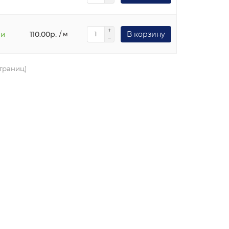
110.00р.
В корзину
ии
/ м
страниц)