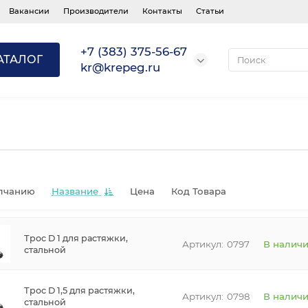
Вакансии
Производители
Контакты
Статьи
+7 (383) 375-56-67
АТАЛОГ
kr@krepeg.ru
лчанию
Название
Цена
Код Товара
Трос D 1 для растяжки,
0797
В налич
стальной
Трос D 1,5 для растяжки,
0798
В налич
стальной