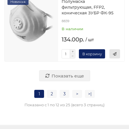
Полумаска
Новинка
фильтрующая, FFP2,
коническая ЗУБР ФК-95
8839
В наличии
134.00р.
/ шт
В корзину
Показать еще
1
2
3
>
>|
Показано с 1 по 12 из 25 (всего 3 страниц)