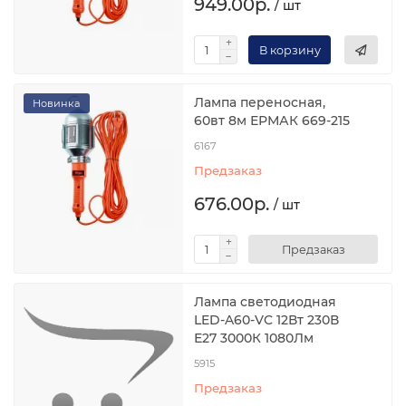
949.00р.
/ шт
В корзину
Лампа переносная,
Новинка
60вт 8м ЕРМАК 669-215
6167
Предзаказ
676.00р.
/ шт
Предзаказ
Лампа светодиодная
LED-A60-VC 12Вт 230В
Е27 3000К 1080Лм
5915
Предзаказ