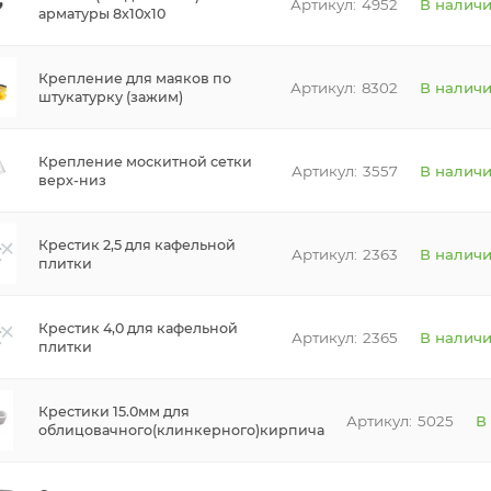
4952
В налич
арматуры 8х10х10
Крепление для маяков по
8302
В налич
штукатурку (зажим)
Крепление москитной сетки
3557
В налич
верх-низ
Крестик 2,5 для кафельной
2363
В налич
плитки
Крестик 4,0 для кафельной
2365
В налич
плитки
Крестики 15.0мм для
5025
В
облицовачного(клинкерного)кирпича