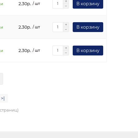
2.30р.
В корзину
ии
/ шт
2.30р.
В корзину
ии
/ шт
2.30р.
В корзину
ии
/ шт
>|
3 страниц)