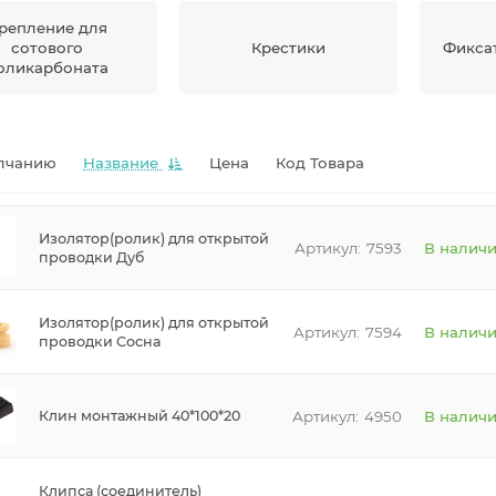
репление для
сотового
Крестики
Фикса
оликарбоната
лчанию
Название
Цена
Код Товара
Изолятор(ролик) для открытой
7593
В налич
проводки Дуб
Изолятор(ролик) для открытой
7594
В налич
проводки Сосна
4950
В налич
Клин монтажный 40*100*20
Клипса (соединитель)