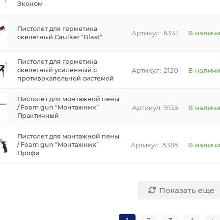
Эконом
Пистолет для герметика
6341
В налич
скелетный Caulker "Blast"
Пистолет для герметика
2120
В налич
скелетный усиленный c
противокапельной системой
Пистолет для монтажной пены
9135
В налич
/ Foam gun "Монтажник”
Практичный
Пистолет для монтажной пены
5385
В налич
/ Foam gun "Монтажник”
Профи
Показать еще