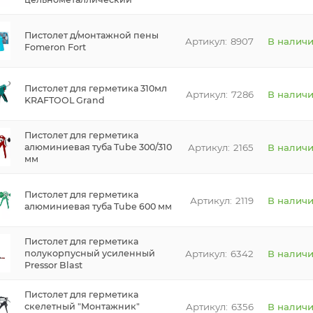
Пистолет д/монтажной пены
8907
В налич
Fomeron Fort
Пистолет для герметика 310мл
7286
В налич
KRAFTOOL Grand
Пистолет для герметика
2165
В налич
алюминиевая туба Tube 300/310
мм
Пистолет для герметика
2119
В налич
алюминиевая туба Tube 600 мм
Пистолет для герметика
6342
В налич
полукорпусный усиленный
Pressor Blast
Пистолет для герметика
6356
В налич
скелетный "Монтажник"