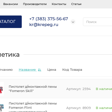
Вакансии
Производители
Контакты
Статьи
+7 (383) 375-56-67
АТАЛОГ
kr@krepeg.ru
метика
лчанию
Название
Цена
Код Товара
Пистолет д/монтажной пены
2594
В налич
"Fomeron Skill"
Пистолет д/монтажной пены
8909
В налич
Fomeron Flint
цельнометаллический