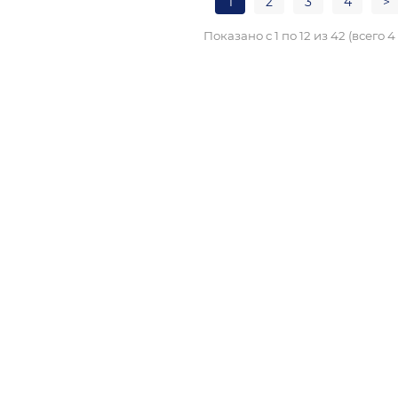
1
2
3
4
>
Показано с 1 по 12 из 42 (всего 