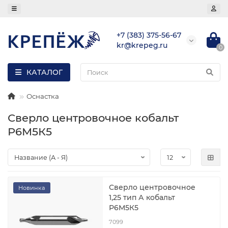
+7 (383) 375-56-67
kr@krepeg.ru
0
КАТАЛОГ
Оснастка
Сверло центровочное кобальт
Р6М5К5
Сверло центровочное
Новинка
1,25 тип А кобальт
Р6М5К5
7099