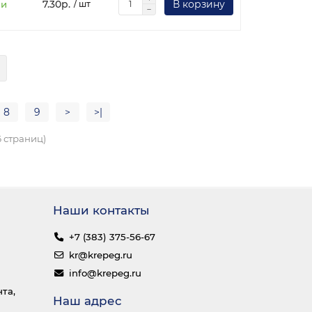
7.30р.
В корзину
ии
/ шт
8
9
>
>|
6 страниц)
Наши контакты
+7 (383) 375-56-67
kr@krepeg.ru
info@krepeg.ru
та,
Наш адрес