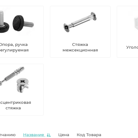
Опора, ручка
Стяжка
Угол
регулируемая
межсекционная
ксцентриковая
стяжка
лчанию
Название
Цена
Код Товара