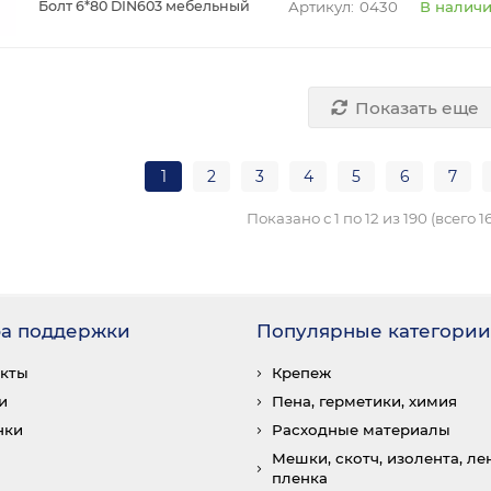
0430
В налич
Болт 6*80 DIN603 мебельный
Показать еще
1
2
3
4
5
6
7
Показано с 1 по 12 из 190 (всего 1
а поддержки
Популярные категории
акты
Крепеж
и
Пена, герметики, химия
нки
Расходные материалы
Мешки, скотч, изолента, лен
пленка