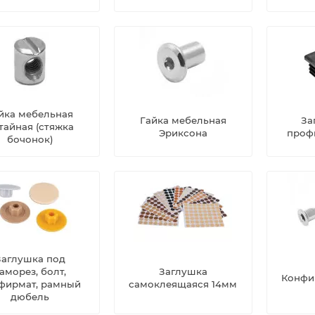
йка мебельная
Гайка мебельная
За
тайная (стяжка
Эриксона
проф
бочонок)
Заглушка под
аморез, болт,
Заглушка
Конфи
фирмат, рамный
самоклеящаяся 14мм
дюбель