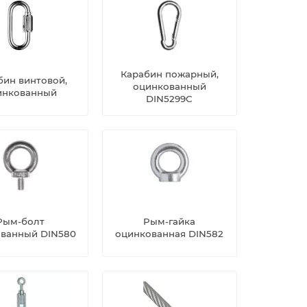
Карабин пожарный,
бин винтовой,
оцинкованный
инкованный
DIN5299C
Рым-болт
Рым-гайка
ванный DIN580
оцинкованная DIN582