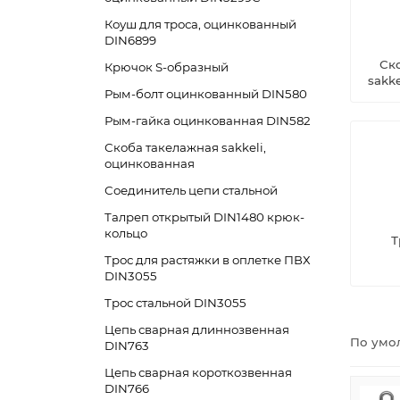
Коуш для троса, оцинкованный
DIN6899
Ск
Крючок S-образный
sakk
Рым-болт оцинкованный DIN580
Рым-гайка оцинкованная DIN582
Скоба такелажная sakkeli,
оцинкованная
Соединитель цепи стальной
Талреп открытый DIN1480 крюк-
кольцо
Т
Трос для растяжки в оплетке ПВХ
DIN3055
Трос стальной DIN3055
Цепь сварная длиннозвенная
По умо
DIN763
Цепь сварная короткозвенная
DIN766