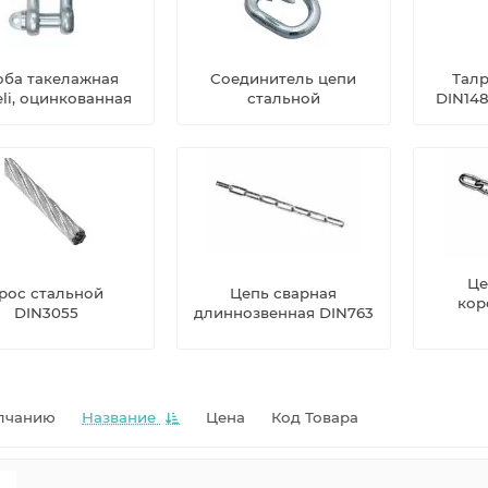
оба такелажная
Соединитель цепи
Тал
eli, оцинкованная
стальной
DIN14
Це
рос стальной
Цепь сварная
кор
DIN3055
длиннозвенная DIN763
лчанию
Название
Цена
Код Товара