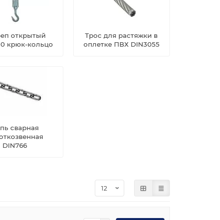
реп открытый
Трос для растяжки в
80 крюк-кольцо
оплетке ПВХ DIN3055
пь сварная
откозвенная
DIN766