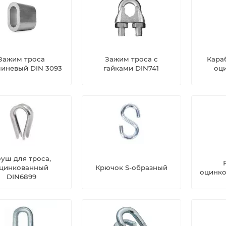
Зажим троса
Зажим троса с
Кара
иневый DIN 3093
гайками DIN741
оц
уш для троса,
цинкованный
Крючок S-образный
оцинко
DIN6899