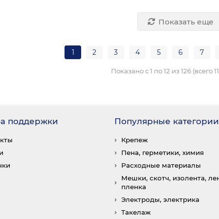
Показать еще
1
2
3
4
5
6
7
Показано с 1 по 12 из 126 (всего 1
а поддержки
Популярные категории
акты
Крепеж
и
Пена, герметики, химия
нки
Расходные материалы
Мешки, скотч, изолента, лен
пленка
Электроды, электрика
Такелаж