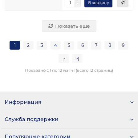
В корзину
Показать еще
1
2
3
4
5
6
7
8
9
>
>|
Показано с 1 по 12 из 141 (всего 12 страниц)
Информация
Служба поддержки
Популярные категории