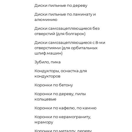
Диски пильные по дереву
Диски пильные по ламинату и
алюминию
Диски самозацепляющиеся без
отверстий (для болгарок)
Диски самозацепляющиеся с 8-ми
отверстиями (для орбитальных
шлиф.машин)
Зубило, пика
Кондукторы, оснастка для
кондукторов
Коронки по бетону
Коронки по дереву, пилы
кольцевые
Коронки по кафелю, по камню
Коронки по керамограниту,
мрамору
Коронки по металлу, дереву,