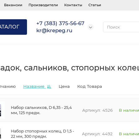
Вакансии
Производители
Контакты
Статьи
+7 (383) 375-56-67
АТАЛОГ
kr@krepeg.ru
док, сальников, стопорных коле
лчанию
Название
Цена
Код Товара
Набор сальников, D 6,35 - 25,4
4526
В налич
мм, 125 предм.
Набор стопорных колец, D 1,5 -
4492
В налич
22 мм, 300 предм.