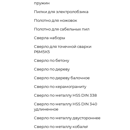
пружин
Пилки для электролобзика
Полотно для ножовок
Полотно для сабельных пил
Сверла наборы
Сверло для точечной сварки
Р6М5К5
Сверло по бетону
Сверло по дереву
Сверло по дереву балочное
Сверло по керамограниту
Сверло по металлу HSS DIN 338
Сверло по металлу HSS DIN 340
удлиненное
Сверло по металлу двустороннее
Сверло по металлу кобальт