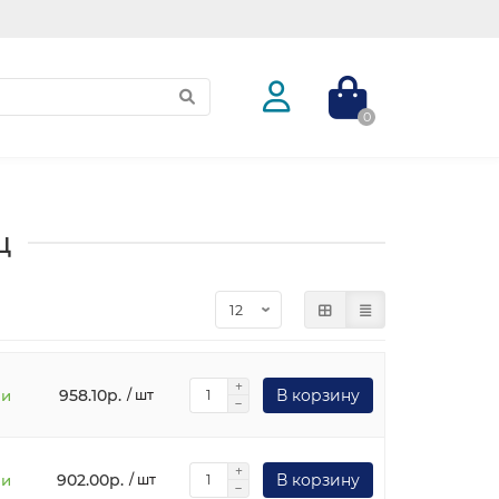
0
ц
958.10р.
В корзину
ии
/ шт
902.00р.
В корзину
ии
/ шт