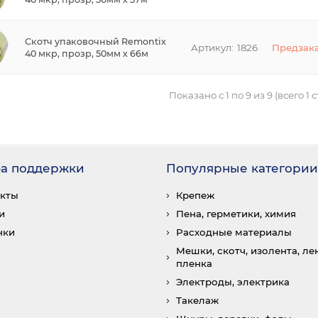
Скотч упаковочный Remontix
1826
Предзак
40 мкр, прозр, 50мм х 66м
Показано с 1 по 9 из 9 (всего 1 
а поддержки
Популярные категории
акты
Крепеж
и
Пена, герметики, химия
нки
Расходные материалы
Мешки, скотч, изолента, лен
пленка
Электроды, электрика
Такелаж