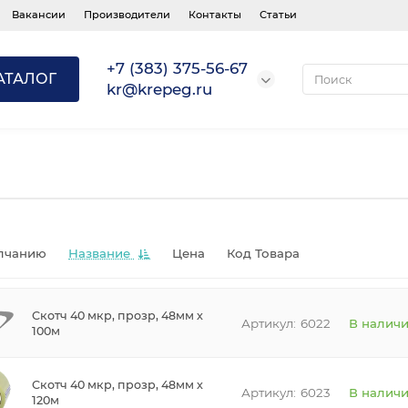
Вакансии
Производители
Контакты
Статьи
+7 (383) 375-56-67
АТАЛОГ
kr@krepeg.ru
лчанию
Название
Цена
Код Товара
Скотч 40 мкр, прозр, 48мм х
6022
В налич
100м
Скотч 40 мкр, прозр, 48мм х
6023
В налич
120м