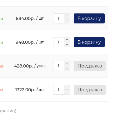
684.00р.
В корзину
ии
/ шт
948.00р.
В корзину
ии
/ шт
428.00р.
Предзаказ
аз
/ упак
1322.00р.
Предзаказ
аз
/ шт
страниц)