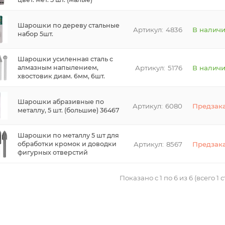
Шарошки по дереву стальные
4836
В налич
набор 5шт.
Шарошки усиленная сталь с
5176
В налич
алмазным напылением,
хвостовик диам. 6мм, 6шт.
Шарошки абразивные по
6080
Предзак
металлу, 5 шт. (большие) 36467
Шарошки по металлу 5 шт для
8567
Предзак
обработки кромок и доводки
фигурных отверстий
Показано с 1 по 6 из 6 (всего 1 