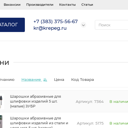
Вакансии
Производители
Контакты
Статьи
+7 (383) 375-56-67
АТАЛОГ
kr@krepeg.ru
мни
лчанию
Название
Цена
Код Товара
Шарошки абразивные для
7364
В налич
шлифовки изделий 5 шт.
(малые) ЗУБР
Шарошки абразивные для
5175
В налич
шлифовки изделий из стали и
цвет. мет. 5 шт. (малые)