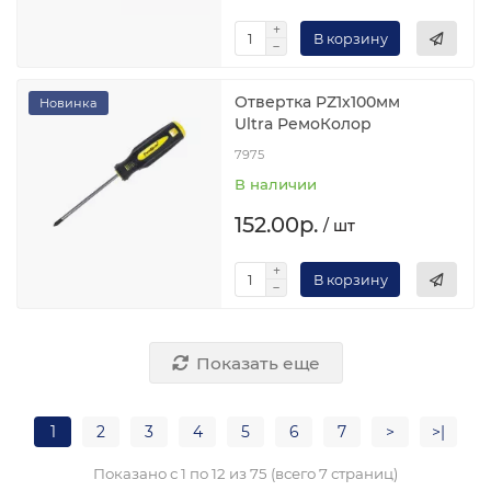
В корзину
Отвертка PZ1х100мм
Новинка
Ultra РемоКолор
7975
В наличии
152.00р.
/ шт
В корзину
Показать еще
1
2
3
4
5
6
7
>
>|
Показано с 1 по 12 из 75 (всего 7 страниц)