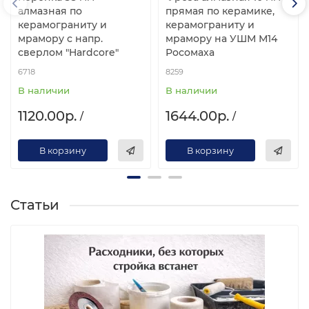
алмазная по
прямая по керамике,
керамограниту и
керамограниту и
мрамору с напр.
мрамору на УШМ М14
сверлом "Hardcore"
Росомаха
6718
8259
В наличии
В наличии
1120.00р.
1644.00р.
/
/
В корзину
В корзину
Статьи