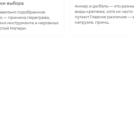
ки выбора
Анкер и дюбель — это разн
виды крепежа, хотя их часто
авильно подобранное
путают.Главное различие — 
о — причина перегрева,
нагрузке, принц..
ки инструмента и неровных
стий.Матери..