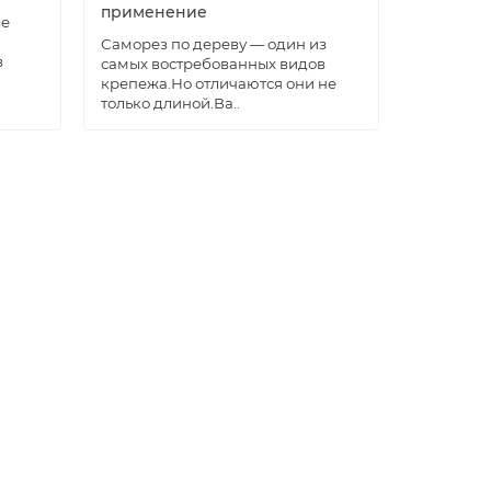
применение
ые
Саморез по дереву — один из
в
самых востребованных видов
крепежа.Но отличаются они не
только длиной.Ва..