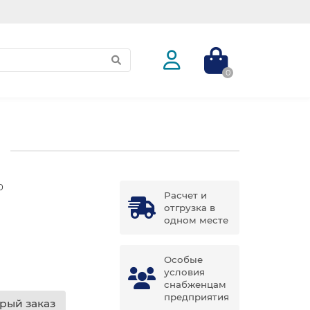
0
0
Расчет и
отгрузка в
одном месте
Особые
условия
снабженцам
предприятия
рый заказ