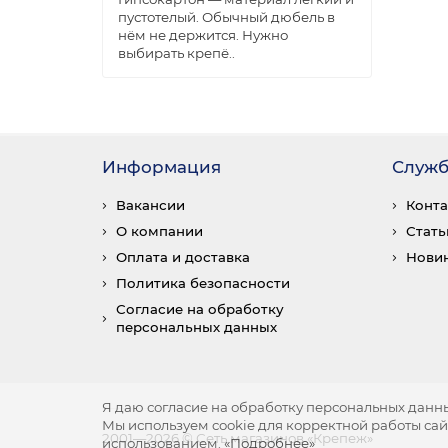
пустотелый. Обычный дюбель в
нём не держится. Нужно
выбирать крепё..
Информация
Служб
Вакансии
Конт
О компании
Стать
Оплата и доставка
Нови
Политика безопасности
Согласие на обработку
персональных данных
Я даю согласие на обработку персональных данны
Мы используем cookie для корректной работы сайт
2001—2026 © Сеть магазинов «Крепеж»
использованием.
«Подробнее»