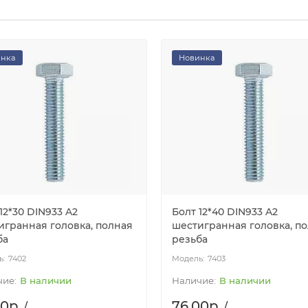
инка
Новинка
12*30 DIN933 A2
Болт 12*40 DIN933 A2
игранная головка, полная
шестигранная головка, п
ба
резьба
7402
7403
В наличии
В наличии
0р.
76.00р.
/
/