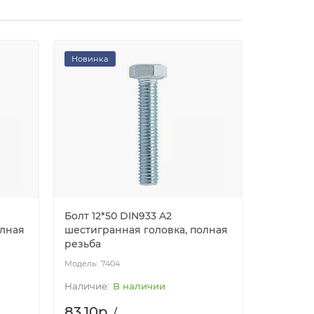
Новинка
Новинка
Болт 12*50 DIN933 A2
Болт 12*
олная
шестигранная головка, полная
шестигр
резьба
резьба
7404
74
В наличии
83.10р.
92.90р
/