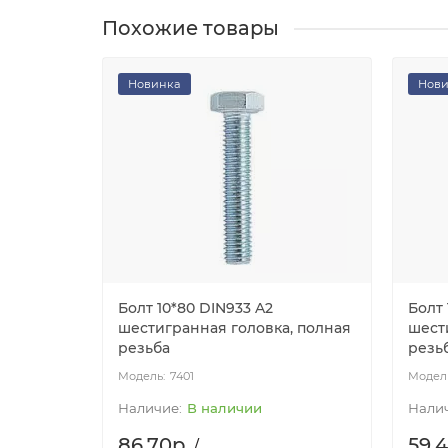
Похожие товары
Новинка
Нов
Болт 10*80 DIN933 A2
Болт 
шестигранная головка, полная
шест
резьба
резь
7401
В наличии
86.70р.
59.4
/