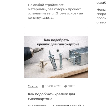
ошиб
На любой стройке есть
материалы, без которых процесс
Непр
останавливается.Это не основные
сверл
конструкции, а..
полом
отвер
Статьи
10.08.2022
2825
Как подобрать крепёж для
гипсокартона
Гипсокартон — материал лёгкий и