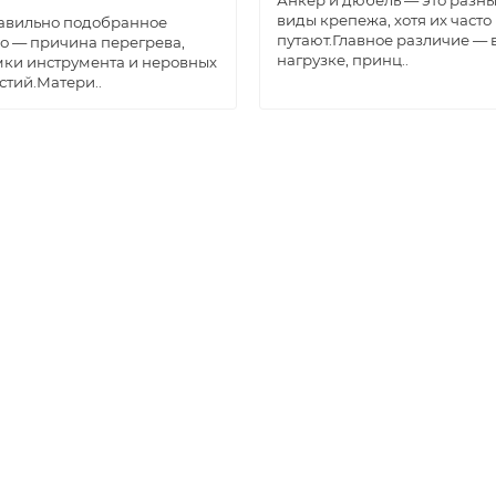
Анкер и дюбель — это разн
виды крепежа, хотя их часто
авильно подобранное
путают.Главное различие — 
о — причина перегрева,
нагрузке, принц..
ки инструмента и неровных
стий.Матери..