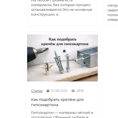
На любой стройке есть
материалы, без которых процесс
Непр
останавливается.Это не основные
сверл
конструкции, а..
полом
отвер
Статьи
10.08.2022
2818
Как подобрать крепёж для
гипсокартона
Гипсокартон — материал лёгкий и
пустотелый. Обычный дюбель в