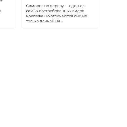
ые
Саморез по дереву — один из
в
самых востребованных видов
крепежа.Но отличаются они не
только длиной.Ва..