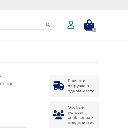
0
7
Расчет и
FTOOL
отгрузка в
одном месте
Особые
условия
снабженцам
предприятия