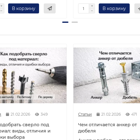
В корзину
В корзину
и
21.02.2026
349
Статьи
21.02.2026
471
подобрать сверло под
Чем отличается анкер от
риал: виды, отличия и
дюбеля
ки выбора