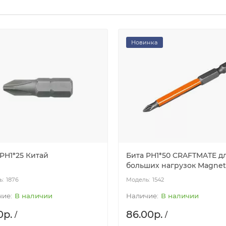
Новинка
PH1*25 Китай
Бита PH1*50 CRAFTMATE д
больших нагрузок Magnet
1876
1542
В наличии
В наличии
0р.
86.00р.
/
/